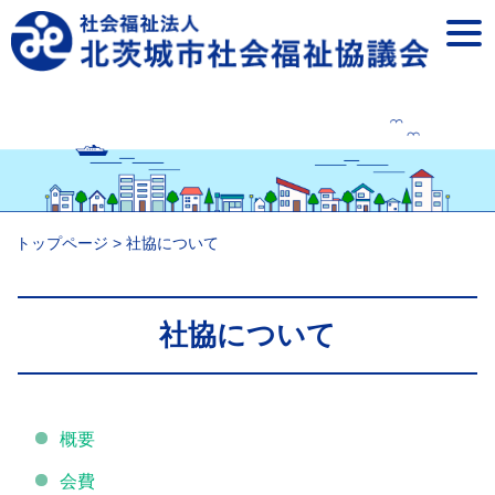
togg
navi
トップページ
>
社協について
社協について
概要
会費